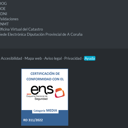
DOG
BOE
eDNI
alidaciones
FNMT
ficina Virtual del Catastro
Sede Electrónica Diputación Provincial de A Coruña
Accesibilidad
Mapa web
Aviso legal
Privacidad
Ayuda
-
-
-
-
-