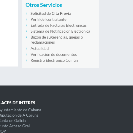
Otros Servicios
Solicitud de Cita Previa
Perfil del contratante
Entrada de Facturas Electrónicas
Sistema de Notificación Electrónica
Buzón de sugerencias, quejas o
reclamaciones
Actualidad
Verificación de documentos
Registro Electrónico Común
LACES DE INTERÉS
Ayuntamiento de Cabana
iputación de A Coruña
unta de Galicia
unto Acceso Gral.
BOP