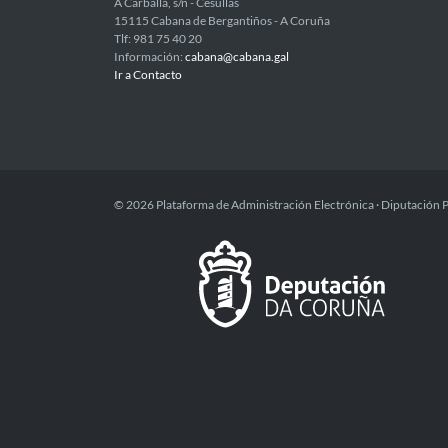
A Carballa, s/n - Cesullas
15115 Cabana de Bergantiños - A Coruña
Tlf: 981 75 40 20
Información:
cabana@cabana.gal
Ir a Contacto
© 2026 Plataforma de Administración Electrónica · Diputación 