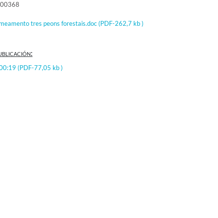
000368
meamento tres peons forestais.doc
(PDF-262,7 kb )
ublicación:
:00:19
(PDF-77,05 kb )