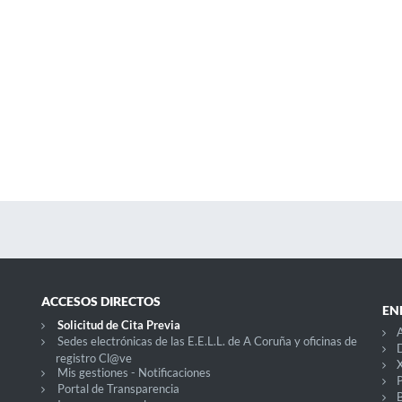
ACCESOS DIRECTOS
EN
Solicitud de Cita Previa
Sedes electrónicas de las E.E.L.L. de A Coruña y oficinas de
D
registro Cl@ve
X
Mis gestiones - Notificaciones
P
Portal de Transparencia