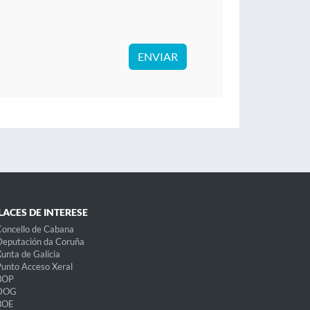
ENVIAR
LACES DE INTERESE
oncello de Cabana
eputación da Coruña
unta de Galicia
unto Acceso Xeral
BOP
DOG
BOE