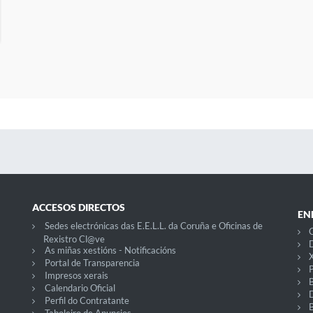
ACCESOS DIRECTOS
EN
Sedes electrónicas das E.E.L.L. da Coruña e Oficinas de
C
Rexistro Cl@ve
D
As miñas xestións - Notificacións
X
Portal de Transparencia
P
Impresos xerais
Calendario Oficial
Perfil do Contratante