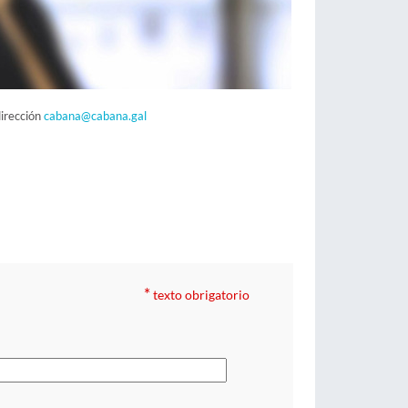
dirección
cabana@cabana.gal
*
texto obrigatorio