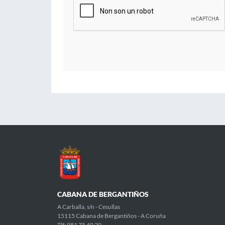
CABANA DE BERGANTIÑOS
A Carballa, s/n - Cesullas
15115 Cabana de Bergantiños - A Coruña
Tlf: 981 75 40 20