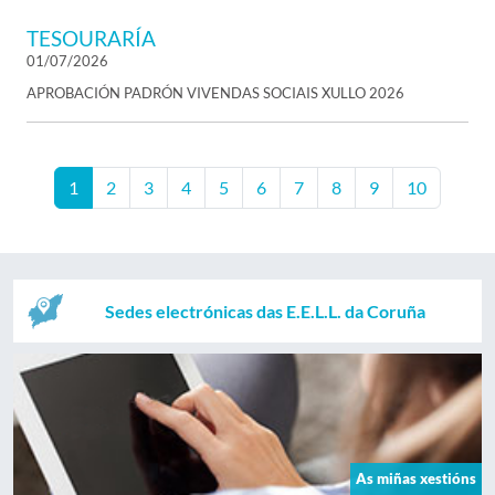
TESOURARÍA
01/07/2026
APROBACIÓN PADRÓN VIVENDAS SOCIAIS XULLO 2026
1
2
3
4
5
6
7
8
9
10
Sedes electrónicas das E.E.L.L. da Coruña
As miñas xestións