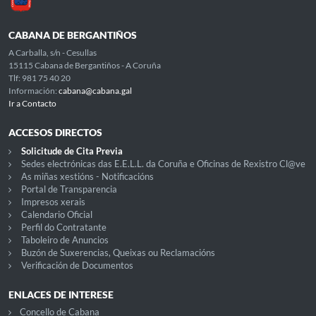
CABANA DE BERGANTIÑOS
A Carballa, s/n - Cesullas
15115 Cabana de Bergantiños - A Coruña
Tlf: 981 75 40 20
Información:
cabana@cabana.gal
Ir a Contacto
ACCESOS DIRECTOS
Solicitude de Cita Previa
Sedes electrónicas das E.E.L.L. da Coruña e Oficinas de Rexistro Cl@ve
As miñas xestións - Notificacións
Portal de Transparencia
Impresos xerais
Calendario Oficial
Perfil do Contratante
Taboleiro de Anuncios
Buzón de Suxerencias, Queixas ou Reclamacións
Verificación de Documentos
ENLACES DE INTERESE
Concello de Cabana