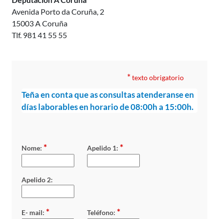
Avenida Porto da Coruña, 2
15003 A Coruña
Tlf. 981 41 55 55
*
texto obrigatorio
Teña en conta que as consultas atenderanse en
días laborables en horario de 08:00h a 15:00h.
*
*
Nome:
Apelido 1:
Apelido 2:
*
*
E- mail:
Teléfono: