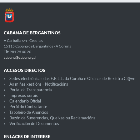
CABANA DE BERGANTIÑOS
A Carballa, s/n - Cesullas
15115 Cabana de Bergantiños - A Coruña
Tlf: 981 75 40 20
cabana@cabana.gal
ACCESOS DIRECTOS
Sedes electrónicas das E.E.L.L. da Coruña e Oficinas de Rexistro Cl@ve
As miñas xestións - Notificacións
Portal de Transparencia
Impresos xerais
Calendario Oficial
Perfil do Contratante
Taboleiro de Anuncios
Buzón de Suxerencias, Queixas ou Reclamacións
Verificación de Documentos
ENLACES DE INTERESE