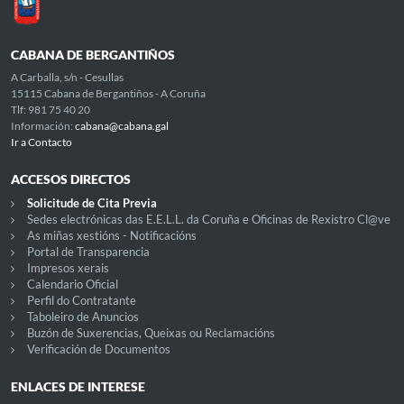
CABANA DE BERGANTIÑOS
A Carballa, s/n - Cesullas
15115 Cabana de Bergantiños - A Coruña
Tlf: 981 75 40 20
Información:
cabana@cabana.gal
Ir a Contacto
ACCESOS DIRECTOS
Solicitude de Cita Previa
Sedes electrónicas das E.E.L.L. da Coruña e Oficinas de Rexistro Cl@ve
As miñas xestións - Notificacións
Portal de Transparencia
Impresos xerais
Calendario Oficial
Perfil do Contratante
Taboleiro de Anuncios
Buzón de Suxerencias, Queixas ou Reclamacións
Verificación de Documentos
ENLACES DE INTERESE