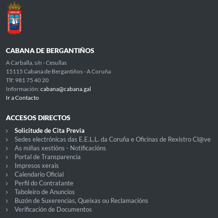
CABANA DE BERGANTIÑOS
A Carballa, s/n - Cesullas
15115 Cabana de Bergantiños - A Coruña
Tlf: 981 75 40 20
Información:
cabana@cabana.gal
Ir a Contacto
ACCESOS DIRECTOS
Solicitude de Cita Previa
Sedes electrónicas das E.E.L.L. da Coruña e Oficinas de Rexistro Cl@ve
As miñas xestións - Notificacións
Portal de Transparencia
Impresos xerais
Calendario Oficial
Perfil do Contratante
Taboleiro de Anuncios
Buzón de Suxerencias, Queixas ou Reclamacións
Verificación de Documentos