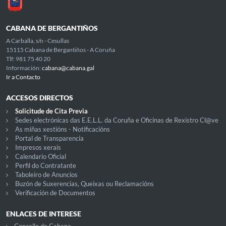
CABANA DE BERGANTIÑOS
A Carballa, s/n - Cesullas
15115 Cabana de Bergantiños - A Coruña
Tlf: 981 75 40 20
Información:
cabana@cabana.gal
Ir a Contacto
ACCESOS DIRECTOS
Solicitude de Cita Previa
Sedes electrónicas das E.E.L.L. da Coruña e Oficinas de Rexistro Cl@ve
As miñas xestións - Notificacións
Portal de Transparencia
Impresos xerais
Calendario Oficial
Perfil do Contratante
Taboleiro de Anuncios
Buzón de Suxerencias, Queixas ou Reclamacións
Verificación de Documentos
ENLACES DE INTERESE